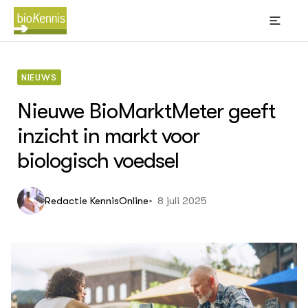
NIEUWS
Nieuwe BioMarktMeter geeft
inzicht in markt voor
BIOKENNIS
biologisch voedsel
Thema's
Leren
(Bl
Wik
Akk
Bi
8 juli 2025
Redactie KennisOnline
sti
Big
Bio
Con
ACTUEEL
gra
Nieuws
Kno
Dossiers
Oms
Agenda
Phy
ver