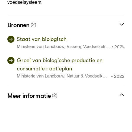
voedselsysteem.
Bronnen
(2)
Staat van biologisch
2024
•
Ministerie van Landbouw, Visserij, Voedselzeker
heid en Natuur
Groei van biologische productie en
consumptie : actieplan
2022
•
Ministerie van Landbouw, Natuur & Voedselkwali
teit
Meer informatie
(2)
Klik hier voor BioKennis - De biologische
kennisbank