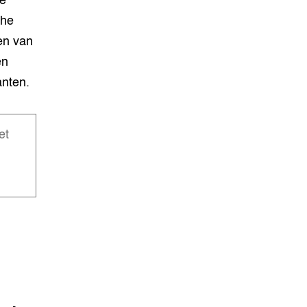
de
che
en van
en
anten.
et