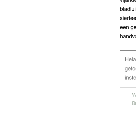
vijande
bladlu
sierte
een ge
handva
Hela
geto
inst
W
B