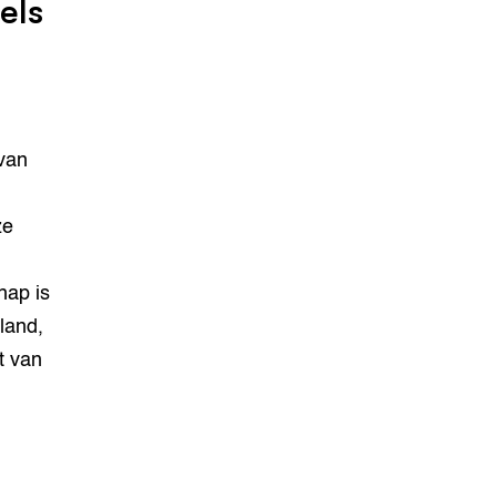
els
van
ze
hap is
land,
t van