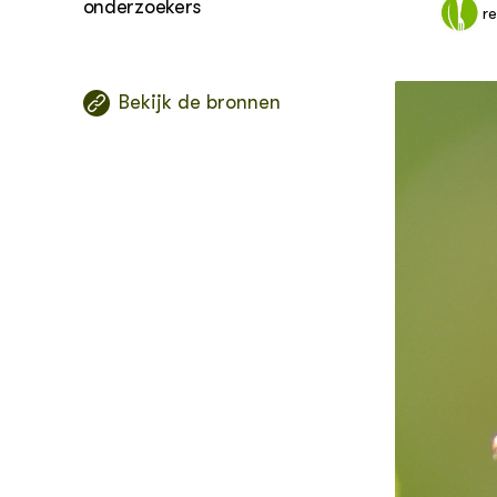
onderzoekers
r
Biologis
natuurb
Bekijk de bronnen
Conserv
biologis
als veev
bedrijf
Knopkru
beheers
Omschak
biologis
Phytoph
maatreg
teeltzek