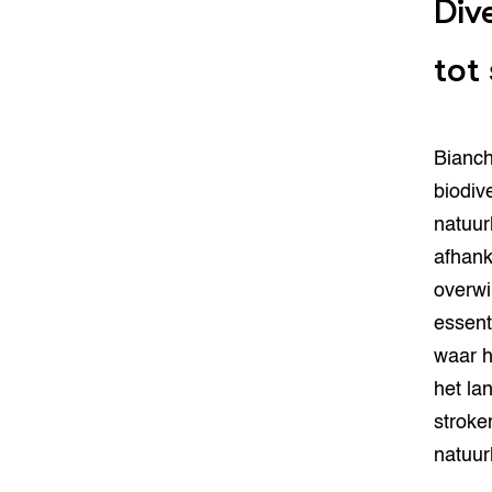
Dive
tot
Bianch
biodiv
natuur
afhank
overwi
essent
waar h
het la
stroke
natuur