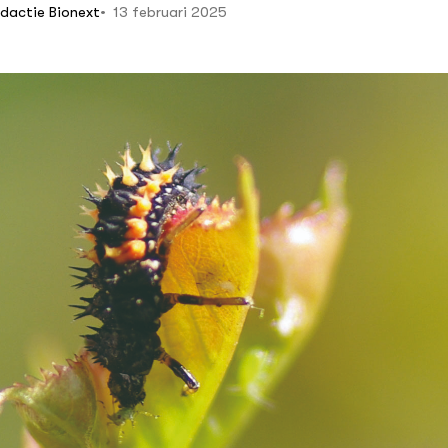
13 februari 2025
edactie Bionext
che boer als
eheerder
ering en opslag van
ch geteelde granen
oer op het eigen
id en
ingsmaatregelen
eling naar
che melkveehouderij
thora: Raskeuze en
elen verhogen
erheid