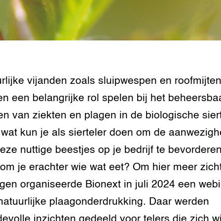
rlijke vijanden zoals sluipwespen en roofmijte
n een belangrijke rol spelen bij het beheersba
n van ziekten en plagen in de biologische siert
wat kun je als sierteler doen om de aanwezigh
eze nuttige beestjes op je bedrijf te bevordere
om je erachter wie wat eet? Om hier meer zich
ijgen organiseerde Bionext in juli 2024 een web
natuurlijke plaagonderdrukking. Daar werden
evolle inzichten gedeeld voor telers die zich wi