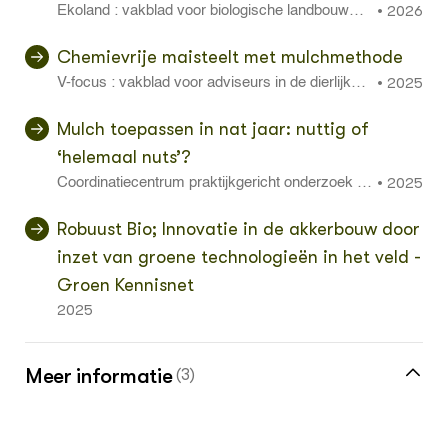
2026
•
Ekoland : vakblad voor biologische landbouwme
thoden, verwerking, afzet en natuurvoeding april:
36 - 37
Chemievrije maisteelt met mulchmethode
2025
•
V-focus : vakblad voor adviseurs in de dierlijke s
ector juli: 12 - 17
Mulch toepassen in nat jaar: nuttig of
‘helemaal nuts’?
2025
•
Coordinatiecentrum praktijkgericht onderzoek en
voorlichting Biologische Teelt 15 september
Robuust Bio; Innovatie in de akkerbouw door
inzet van groene technologieën in het veld -
Groen Kennisnet
2025
Meer informatie
(3)
Meer over mulch vind je in de kennisbank