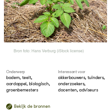
OVER
Over ons
Bron foto:
Hans Verburg
(iStock license)
Onderwerp
Interessant voor
bodem, teelt,
akkerbouwers, tuinders,
aardappel, biologisch,
onderzoekers,
groenbemesters
docenten, adviseurs
Bekijk de bronnen