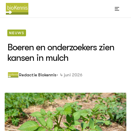
NIEUWS
Boeren en onderzoekers zien
kansen in mulch
BIOKENNIS
Thema's
Leren
(Bl
Wik
4 juni 2026
Redactie Biokennis
Akk
Bi
sti
Big
Bio
Con
ACTUEEL
gra
Nieuws
Kno
Dossiers
Oms
Agenda
Phy
ver