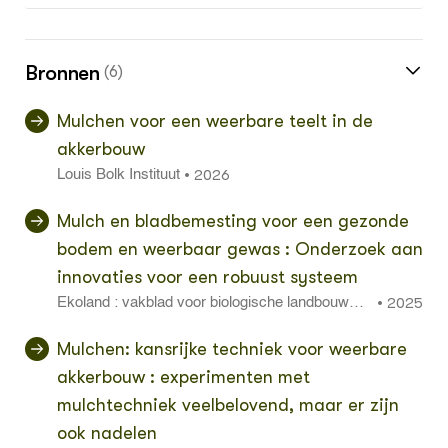
Bronnen
(6)
Mulchen voor een weerbare teelt in de
akkerbouw
2026
•
Louis Bolk Instituut
Mulch en bladbemesting voor een gezonde
bodem en weerbaar gewas : Onderzoek aan
innovaties voor een robuust systeem
2025
•
Ekoland : vakblad voor biologische landbouwme
thoden, verwerking, afzet en natuurvoeding 10
(oktober): 26 - 27
Mulchen: kansrijke techniek voor weerbare
akkerbouw : experimenten met
mulchtechniek veelbelovend, maar er zijn
ook nadelen