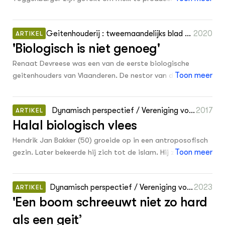
1979
wie melkt er nog Bonte geiten of Toggenburgers? Op de
1
1977
commerciële melkgeitenbedrijven is de Nederlandse witte
Geitenhouderij : tweemaandelijks blad vo
2020
ARTIKEL
geit in de meerderheid. Bonte geiten en Toggenburgers
0
1975
'Biologisch is niet genoeg'
or alle geitenhouders 24 1: 14 - 17
die gemolken worden en ook nog in het stamboek
0
1974
geregistreerd zijn, zijn zeldzaam geworden. Maar ze zijn
Renaat Devreese was een van de eerste biologische
er nog wel.
geitenhouders van Vlaanderen. De nestor van de Vlaamse
Toon meer
2
Onbekend
sector gelooft heilig in gezond voer als basis van een
sterke veestapel. Zijn 300 melkgeiten krijgen al zeven jaar
Dynamisch perspectief / Vereniging voor
2017
ARTIKEL
geen antibiotica meer. Biologisch-dynamisch is de
Halal biologisch vlees
Biologisch-dynamische Landbouw 2: 28 -
volgende stap.
31
Hendrik Jan Bakker (50) groeide op in een antroposofisch
gezin. Later bekeerde hij zich tot de islam. Hij zette zich
Toon meer
in voor halal geslacht vlees van biologische kwaliteit. Ilse
Beurskens sprak met hem over ritueel slachten en zijn
Dynamisch perspectief / Vereniging voor
2023
ARTIKEL
eigen persoonlijke ontwikkeling.
'Een boom schreeuwt niet zo hard
Biologisch-dynamische Landbouw 3: 18 -
19
als een geit’