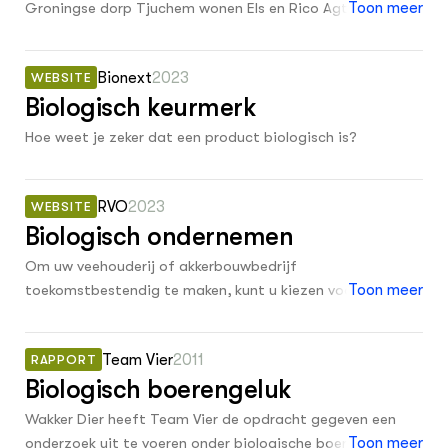
Groningse dorp Tjuchem wonen Els en Rico Agterberg
Toon meer
omschakeling naar biologische melkveehouderij. Je vindt
met hun drie kinderen. Ze hebben een melkveebedrijf met
de podcastserie via de ‘luister’ button in de rechterkolom
kaasmakerij en hebben er bewust voor gekozen om hun
van deze pagina.
Bionext
2023
WEBSITE
biologische kaas alleen in de eigen winkel te verkopen.
Biologisch keurmerk
Hoe weet je zeker dat een product biologisch is?
RVO
2023
WEBSITE
Biologisch ondernemen
Om uw veehouderij of akkerbouwbedrijf
toekomstbestendig te maken, kunt u kiezen voor
Toon meer
biologische landbouw. Welke regelingen helpen u om
biologisch te ondernemen? Waar vindt u meer kennis over
Team Vier
2011
RAPPORT
biologische landbouw? En wie kan u verder helpen? Wij
Biologisch boerengeluk
geven u een overzicht van de mogelijkheden.
Wakker Dier heeft Team Vier de opdracht gegeven een
onderzoek uit te voeren onder biologische boeren. Door
Toon meer