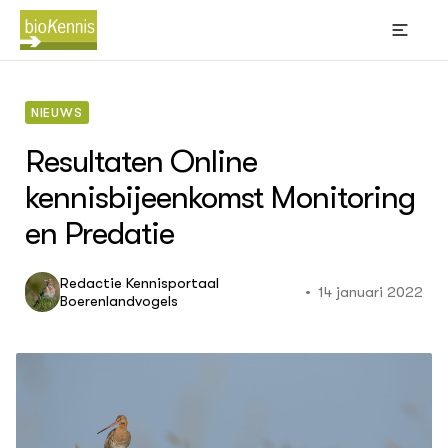
NIEUWS
Resultaten Online
kennisbijeenkomst Monitoring
en Predatie
BIOKENNIS
Thema's
Leren
Redactie Kennisportaal
(Bl
Wik
14 januari 2022
Boerenlandvogels
Akk
Bi
sti
Big
Bio
Con
ACTUEEL
gra
Nieuws
Kno
Dossiers
Oms