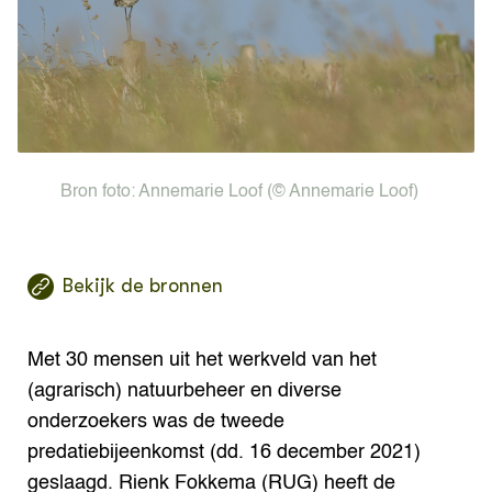
Agenda
Phy
ver
OVER
Over ons
Bron foto:
Annemarie Loof
(© Annemarie Loof)
Bekijk de bronnen
Met 30 mensen uit het werkveld van het
(agrarisch) natuurbeheer en diverse
onderzoekers was de tweede
predatiebijeenkomst (dd. 16 december 2021)
geslaagd. Rienk Fokkema (RUG) heeft de