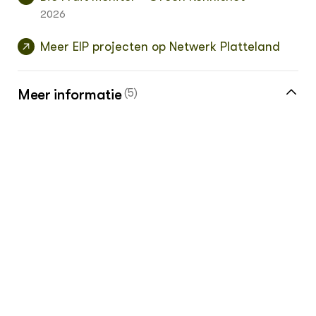
2026
Meer EIP projecten op Netwerk Platteland
Meer informatie
(5)
Meer over bewaring van fruit vind je in de
kennisbank
Klik hier voor de vakinformatiepagina voor
de tuinbouw en fruitteelt
Storex
BioMasters
Boomgaard Loverendale Ter Linde