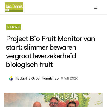
NIEUWS
Project Bio Fruit Monitor van
start: slimmer bewaren
BIOKENNIS
Thema's
vergroot leverzekerheid
Leren
(Bl
Wik
biologisch fruit
Akk
Bi
sti
Big
Bio
9 juli 2026
Redactie Groen Kennisnet
Con
ACTUEEL
gra
Nieuws
Kno
Dossiers
Oms
Agenda
Phy
ver