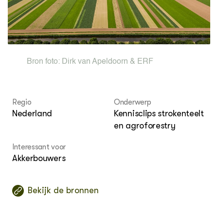
ver
OVER
Over ons
Bron foto:
Dirk van Apeldoorn & ERF
Regio
Onderwerp
Nederland
Kennisclips strokenteelt
en agroforestry
Interessant voor
Akkerbouwers
Bekijk de bronnen