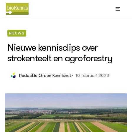
NIEUWS
Nieuwe kennisclips over
strokenteelt en agroforestry
BIOKENNIS
Thema's
10 februari 2023
Redactie Groen Kennisnet
Leren
(Bl
Wik
Akk
Bi
sti
Big
Bio
Con
ACTUEEL
gra
Nieuws
Kno
Dossiers
Oms
Agenda
Phy