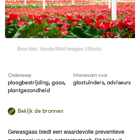
OVER
Over ons
Bron foto:
VanderWolf-Images
(iStock)
Onderwerp
Interessant voor
plaagbestrijding, gaas,
glastuinders, adviseurs
plantgezondheid
Bekijk de bronnen
Gewasgaas biedt een waardevolle preventieve