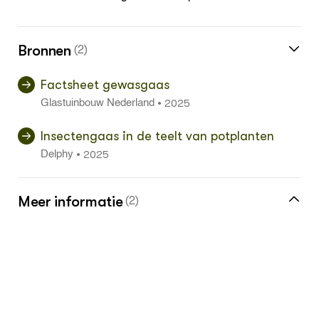
Bronnen
(2)
Factsheet gewasgaas
2025
•
Glastuinbouw Nederland
Insectengaas in de teelt van potplanten
2025
•
Delphy
Meer informatie
(2)
Meer over gewas- en insectengaas vind je
in de kennisbank
Klik hier voor de vakinformatiepagina voor
de glastuinder