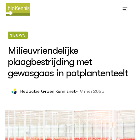
NIEUWS
Milieuvriendelijke
plaagbestrijding met
BIOKENNIS
Thema's
gewasgaas in potplantenteelt
Leren
(Bl
Wik
Akk
Bi
sti
9 mei 2025
Redactie Groen Kennisnet
Big
Bio
Con
ACTUEEL
gra
Nieuws
Kno
Dossiers
Oms
Agenda
Phy
ver