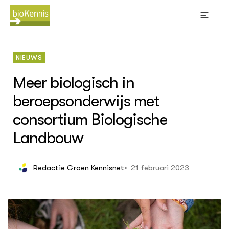
NIEUWS
Meer biologisch in
BIOKENNIS
beroepsonderwijs met
Thema's
Leren
(Bl
Wik
consortium Biologische
Akk
Bi
sti
Landbouw
Big
Bio
Con
ACTUEEL
21 februari 2023
Redactie Groen Kennisnet
gra
Nieuws
Kno
Dossiers
Oms
Agenda
Phy
ver
OVER