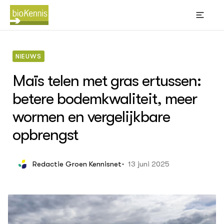
NIEUWS
Maïs telen met gras ertussen:
betere bodemkwaliteit, meer
wormen en vergelijkbare
BIOKENNIS
opbrengst
Thema's
Leren
(Bl
Wik
Akk
Bi
13 juni 2025
Redactie Groen Kennisnet
sti
Big
Bio
Con
ACTUEEL
gra
Nieuws
Kno
Dossiers