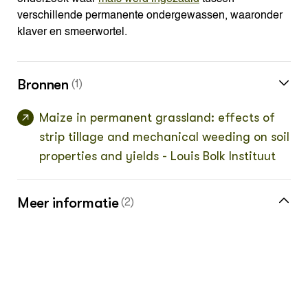
verschillende permanente ondergewassen, waaronder
klaver en smeerwortel.
Bronnen
(1)
Maize in permanent grassland: effects of
strip tillage and mechanical weeding on soil
properties and yields - Louis Bolk Instituut
Meer informatie
(2)
Meer over maïs en bodemkwaliteit vind je in
de kennisbank
Klik hier voor de vakinformatiepagina voor
de melkveehouder