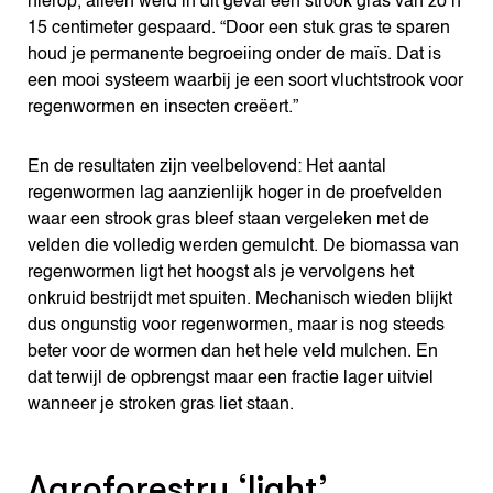
hierop, alleen werd in dit geval een strook gras van zo’n
15 centimeter gespaard. “Door een stuk gras te sparen
houd je permanente begroeiing onder de maïs. Dat is
een mooi systeem waarbij je een soort vluchtstrook voor
regenwormen en insecten creëert.”
En de resultaten zijn veelbelovend: Het aantal
regenwormen lag aanzienlijk hoger in de proefvelden
waar een strook gras bleef staan vergeleken met de
velden die volledig werden gemulcht. De biomassa van
regenwormen ligt het hoogst als je vervolgens het
onkruid bestrijdt met spuiten. Mechanisch wieden blijkt
dus ongunstig voor regenwormen, maar is nog steeds
beter voor de wormen dan het hele veld mulchen. En
dat terwijl de opbrengst maar een fractie lager uitviel
wanneer je stroken gras liet staan.
Agroforestry ‘light’