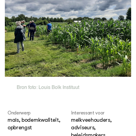
Oms
Agenda
Phy
ver
OVER
Over ons
Bron foto:
Louis Bolk Instituut
Onderwerp
Interessant voor
maïs, bodemkwaliteit,
melkveehouders,
opbrengst
adviseurs,
beleidsmakers,