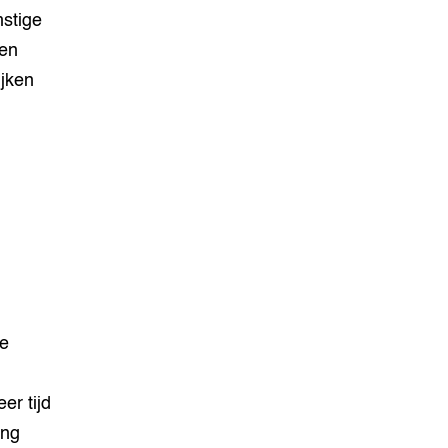
stige
een
ijken
de
er tijd
ing