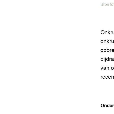
Bron fo
Onkru
onkru
opbre
bijdr
van o
recen
Onder