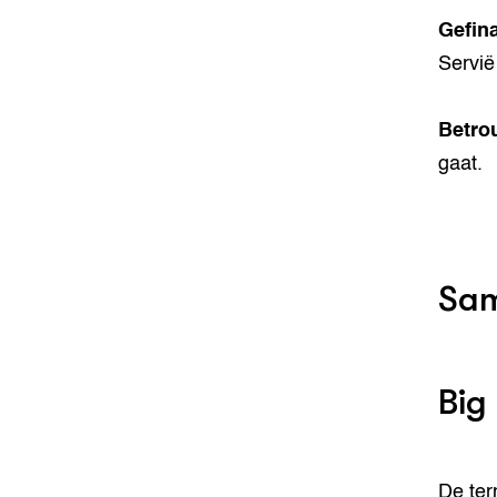
Gefin
Servië
Betro
gaat.
Sam
Big
De ter