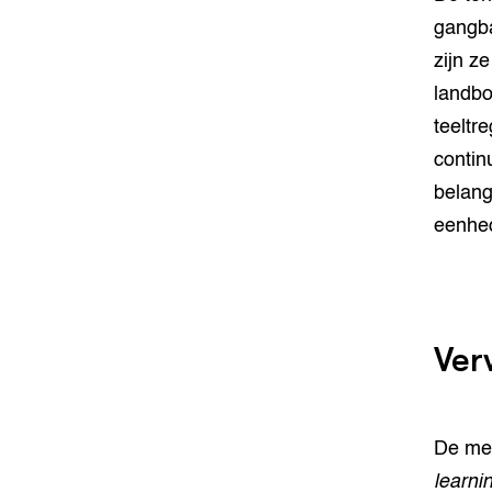
gangba
zijn z
landbo
teeltr
contin
belang
eenhed
Ver
De mee
learni