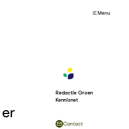
Menu
ACTUEEL
Nieuws
Dossiers
Agenda
Redactie Groen
Kennisnet
OVER
Over ons
 er
Contact