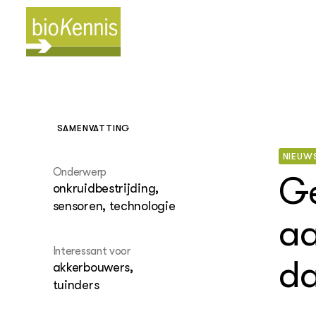
SAMENVATTING
NIEUW
BIOKENNIS
Onderwerp
Thema's
Ge
onkruidbestrijding,
Leren
(Bloem)b
Wiki Bi
sensoren, technologie
aa
Akkerbo
BioAca
vollegr
Interessant voor
stikstof
da
akkerbouwers,
tuinders
Biggenst
biologi