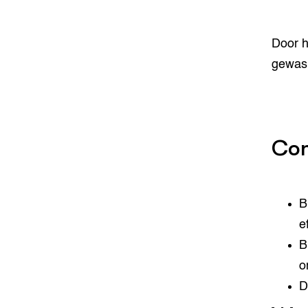
Door h
gewas
Con
B
e
B
o
D