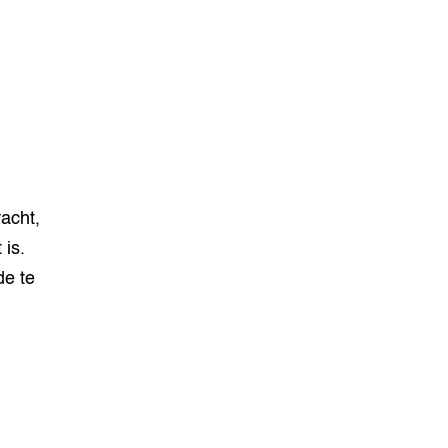
racht,
is.
de te