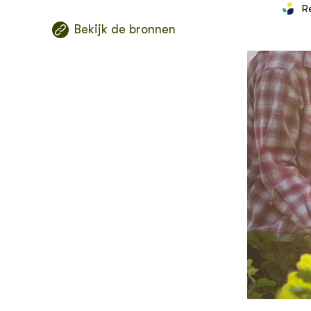
R
Biologis
Bekijk de bronnen
natuurb
Conserv
biologis
als veev
bedrijf
Knopkru
beheers
Omschak
biologis
Phytoph
maatreg
teeltzek