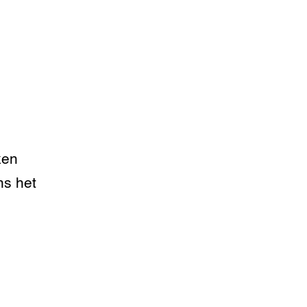
ken
ns het