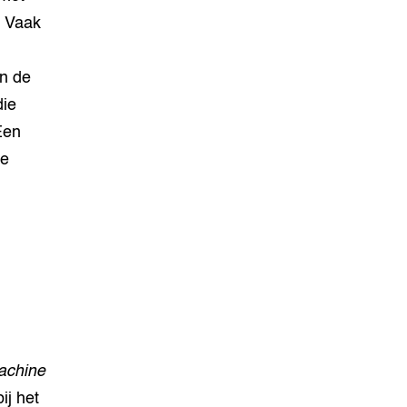
. Vaak
en de
die
Een
le
achine
ij het