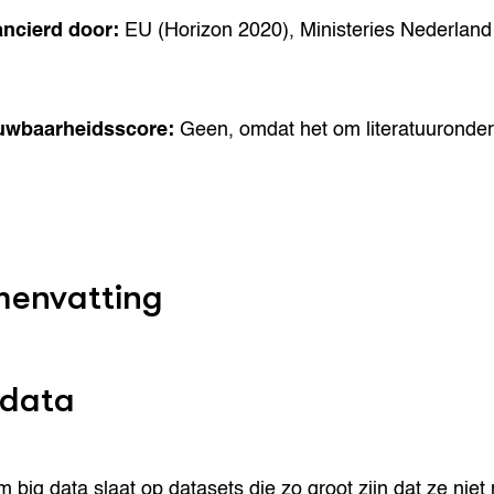
ancierd door:
EU (Horizon 2020), Ministeries Nederland
uwbaarheidsscore:
Geen, omdat het om literatuuronde
envatting
 data
m big data slaat op datasets die zo groot zijn dat ze niet