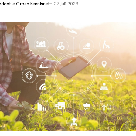
27 juli 2023
edactie Groen Kennisnet
che boer als
eheerder
ering en opslag van
ch geteelde granen
oer op het eigen
id en
ingsmaatregelen
eling naar
che melkveehouderij
thora: Raskeuze en
elen verhogen
erheid