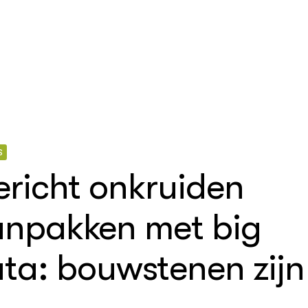
S
richt onkruiden
ollenteelt
ologische landbouw
npakken met big
uw en
demy
ondsgroenten:
beheer
ta: bouwstenen zijn
erfte in een
sch kraamhok