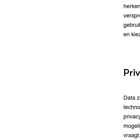
herken
verspr
gebrui
en kie
Pri
Data z
techno
privac
mogeli
vraagt