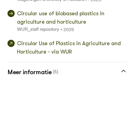
Circular use of biobased plastics in
agriculture and horticulture
2025
•
WUR_staff repository
Circular Use of Plastics in Agriculture and
Horticulture - via WUR
Meer informatie
(6)
Meer over circulaire plastic vind je in de
kennisbank
Klik hier voor de vakinformatiepagina voor
akkerbouwer
Klik hier voor de vakinformatiepagina voor