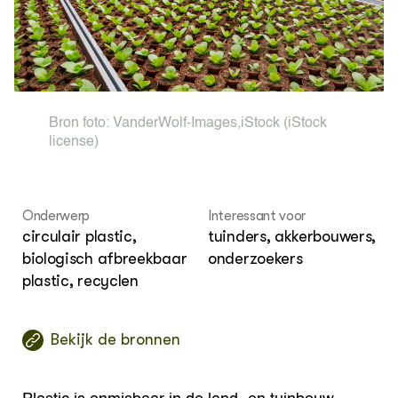
ver
OVER
Over ons
Bron foto:
VanderWolf-Images
,
iStock
(iStock
license)
Onderwerp
Interessant voor
circulair plastic,
tuinders, akkerbouwers,
biologisch afbreekbaar
onderzoekers
plastic, recyclen
Bekijk de bronnen