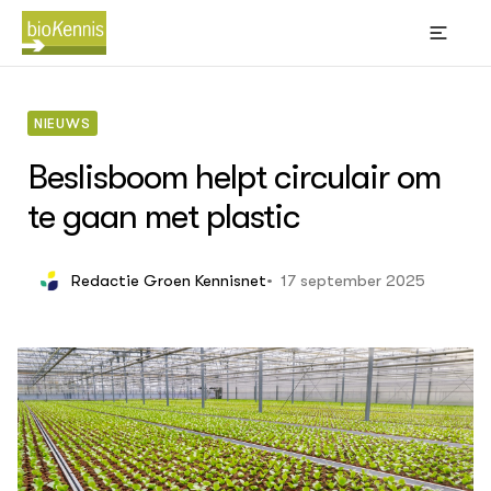
NIEUWS
Beslisboom helpt circulair om
te gaan met plastic
BIOKENNIS
Thema's
Leren
17 september 2025
Redactie Groen Kennisnet
(Bl
Wik
Akk
Bi
sti
Big
Bio
Con
ACTUEEL
gra
Nieuws
Kno
Dossiers
Oms
Agenda
Phy