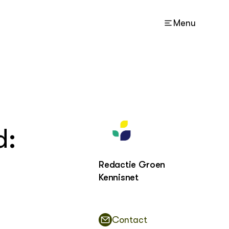
Menu
ACTUEEL
Nieuws
d:
Dossiers
Agenda
Redactie Groen
OVER
Kennisnet
Over ons
Contact