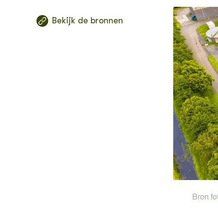
Biologis
Bekijk de bronnen
natuurb
Conserv
biologis
als veev
bedrijf
Knopkru
beheers
Omschak
biologis
Phytoph
maatreg
teeltzek
Bron fo