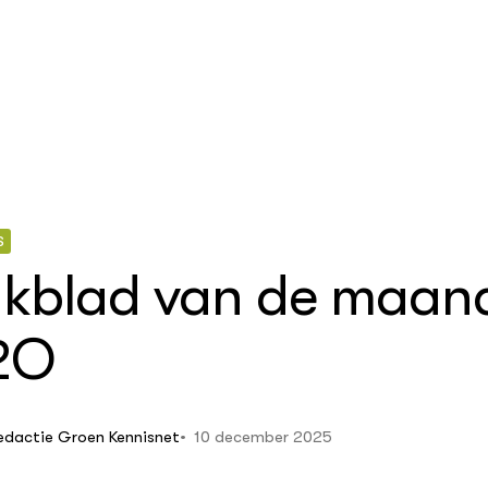
S
kblad van de maan
ollenteelt
ologische landbouw
2O
uw en
demy
ondsgroenten:
beheer
10 december 2025
edactie Groen Kennisnet
erfte in een
sch kraamhok