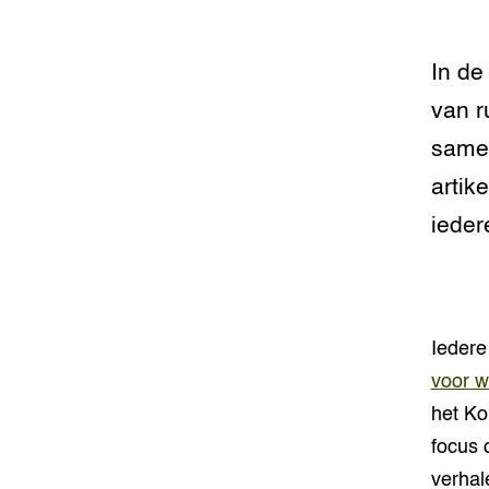
In de
van r
samen
artik
ieder
Iedere
voor w
het Ko
focus 
verhal