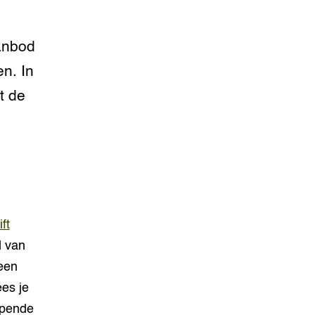
aanbod
n. In
t de
ft
d van
een
es je
epende