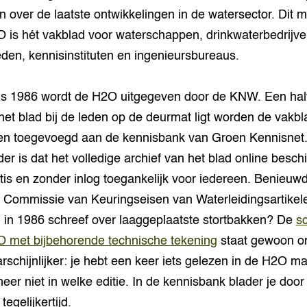
n over de laatste ontwikkelingen in de watersector. Dit 
 is hét vakblad voor waterschappen, drinkwaterbedrijve
den, kennisinstituten en ingenieursbureaus.
ds 1986 wordt de H2O uitgegeven door de KNW. Een half
het blad bij de leden op de deurmat ligt worden de vakbl
len toegevoegd aan de kennisbank van Groen Kennisnet
der is dat het volledige archief van het blad online besch
atis en zonder inlog toegankelijk voor iedereen. Benieuw
 Commissie van Keuringseisen van Waterleidingsartikel
in 1986 schreef over laaggeplaatste stortbakken? De
sc
 met bijbehorende technische tekening
staat gewoon on
rschijnlijker: je hebt een keer iets gelezen in de H2O m
eer niet in welke editie. In de kennisbank blader je door 
 tegelijkertijd.