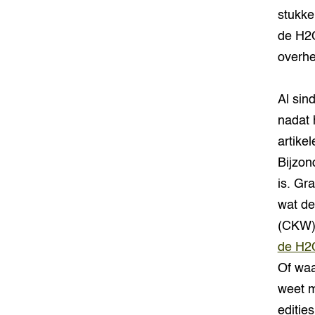
stukke
de H2O
overhe
Al sin
nadat 
artike
Bijzon
is. Gr
wat de
(CKW) 
de H2O
Of waa
weet m
edities