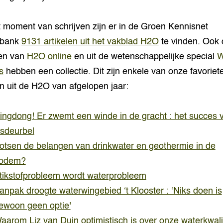
 moment van schrijven zijn er in de Groen Kennisnet
sbank
9131 artikelen uit het vakblad H2O
te vinden. Ook 
len van
H2O online
en uit de wetenschappelijke special
W
s
hebben een collectie. Dit zijn enkele van onze favoriet
n uit de H2O van afgelopen jaar:
ingdong! Er zwemt een winde in de gracht : het succes 
isdeurbel
otsen de belangen van drinkwater en geothermie in de
odem?
tikstofprobleem wordt waterprobleem
anpak droogte waterwingebied ‘t Klooster : ‘Niks doen is
ewoon geen optie'
aarom Liz van Duin optimistisch is over onze waterkwalit