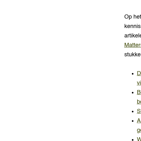
Op het
kenni
artike
Matter
stukke
D
v
B
b
S
A
g
W