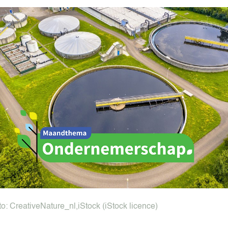
che boer als
eheerder
ering en opslag van
ch geteelde granen
oer op het eigen
id en
ingsmaatregelen
eling naar
che melkveehouderij
thora: Raskeuze en
elen verhogen
erheid
to:
CreativeNature_nl
,
iStock
(iStock licence)