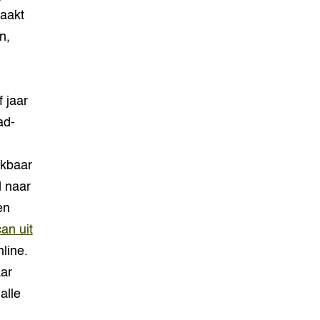
maakt
n,
 jaar
ad-
.
ikbaar
d naar
en
an uit
line.
aar
alle