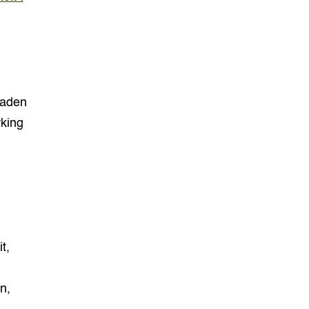
laden
king
t,
n,