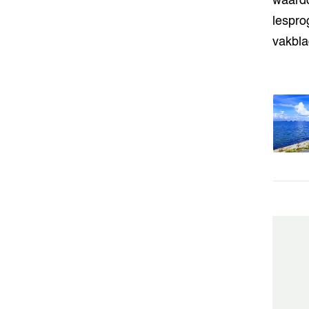
waardo
lespro
vakbla