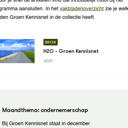
or je snel de artikelen vind die inhoudelijk mooi bij het
gramma aansluiten. In het
vakbladenoverzicht
zie je wel
den Groen Kennisnet in de collectie heeft.
BRON
H2O - Groen Kennisnet
2021
Maandthema: ondernemerschap
Bij Groen Kennisnet staat in december