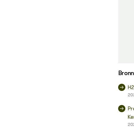
Bron
H2
20
Pr
Ke
20