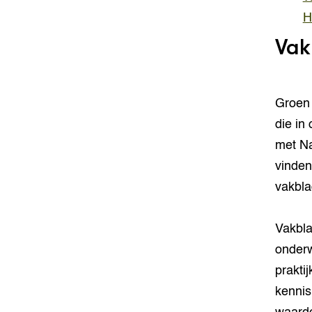
H
Vak
Groen 
die in
met Na
vinden
vakbla
Vakbla
onderw
prakti
kennis