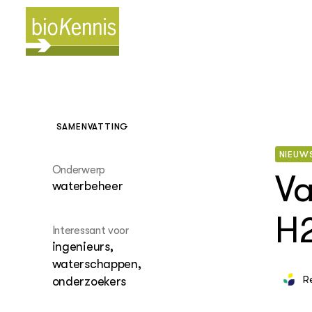
SAMENVATTING
NIEUW
BIOKENNIS
Thema's
Onderwerp
Va
Leren
waterbeheer
(Bloem)b
Wiki Bi
H
Akkerbo
BioAca
Interessant voor
vollegr
ingenieurs,
stikstof
waterschappen,
R
onderzoekers
Biggenst
biologi